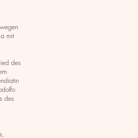
s wegen
a mit
lied des
dem
ndiatin
odolfo
s des
a,