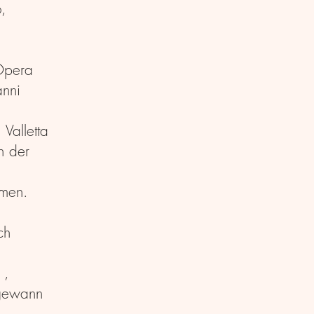
,
 Opera
anni
Valletta
n der
mmen.
ch
 ,
 gewann