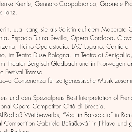
ederike Kienle, Gennaro Cappabianca, Gabriele Pro
s Janz.
ngerin, u.a. sang sie als Solistin auf dem Macerata
d Itria, Espacio Turina Sevilla, Opera Cordoba, Giov
i Sarzana, Ticino Operastudio, LAC Lugano, Cantiere
o, im Teatro Duse Bologna, im Teatro di Senigallia, 
a, im Theater Bergisch Gladbach und in Norwegen a
 Festival Trømso.
 Nuova Consonanza für zeitgenössische Musik zusa
 und den Spezialpreis Best Interpretation of Fren
tional Opera Competiton Città di Brescia.
AI-Radio3 Wettbewerbs, “Voci in Barcaccia“ in Rom
ocal Competition Gabriela Beňačková“ in Jihlava und
o di Belluno.