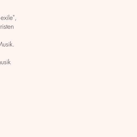
xile",
risten
Musik.
usik