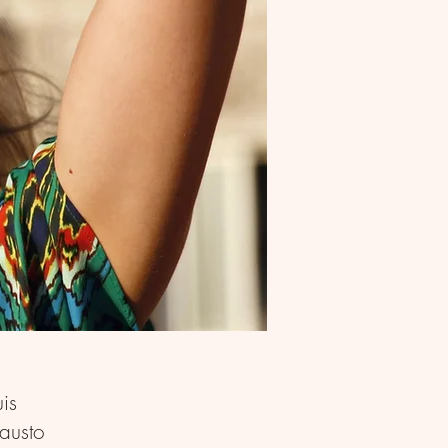
is
austo